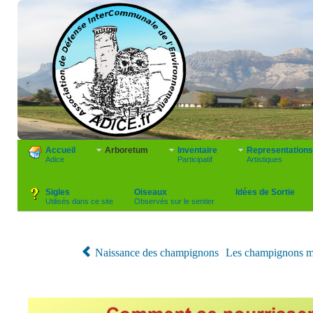
Accueil
Arboretum
Inventaire
Representations
Adice
Participatif
Artistiques
Sigles
Oiseaux
Idées de Sortie
Utilisés dans ce site
Observés sur le sentier
Naissance des champignons
Les champignons m